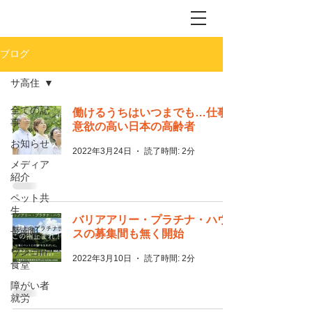
ブログ
サ高住
全ての記
働けるうちはいつまでも…仕事
事
意欲の高い日本の高齢者
お知らせ
2022年3月24日
読了時間: 2分
メディア
紹介
ペット共
生
バリアアリー・プラチナ・ハウ
長南町
スの募集間も無く開始
ワンコin
2022年3月10日
読了時間: 2分
食堂
障がい者
就労