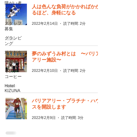
障がい者
人は色んな負荷がかかればかか
グループ
るほど、身軽になる
ホーム
スタッフ
2022年2月14日
読了時間: 2分
募集
グランピ
ング
地方創生
夢のみずうみ村とは 〜バリア
アリー施設〜
サ高住
2022年2月10日
読了時間: 2分
キズナ・
コーヒー
Hotel
KIZUNA
バリアアリー・プラチナ・ハウ
スを開設します
2022年2月9日
読了時間: 3分