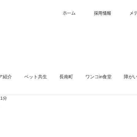
ホーム
採用情報
メ
ア紹介
ペット共生
長南町
ワンコin食堂
障が
 1分
タッフ募集
グランピング
地方創生
サ高住
キ
り