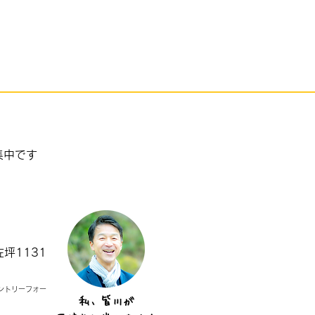
まるごとごみ拾い’25in千
集中です
坪1131
ントリーフォー
私、皆川が