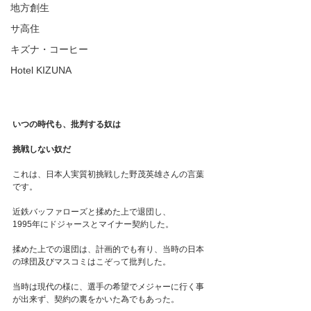
地方創生
サ高住
キズナ・コーヒー
Hotel KIZUNA
いつの時代も、批判する奴は
挑戦しない奴だ
これは、日本人実質初挑戦した野茂英雄さんの言葉
です。
近鉄バッファローズと揉めた上で退団し、
1995年にドジャースとマイナー契約した。
揉めた上での退団は、計画的でも有り、当時の日本
の球団及びマスコミはこぞって批判した。
当時は現代の様に、選手の希望でメジャーに行く事
が出来ず、契約の裏をかいた為でもあった。