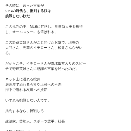
その時に、言った言葉が
いつの時代も、批判する奴は
挑戦しない奴だ
この批判の中、MLBに昇格し、見事新人王を獲得
し、オールスターにも選ばれる。
この野茂英雄さんがこじ開けたお陰で、現在の
大谷さん、先輩のイチローさん、松井さんらがい
る。
だからこそ、イチローさんが野球殿堂入りのスピー
チで野茂英雄さんに感謝の言葉を述べたのだ。
ネット上に溢れる批判
居酒屋で溢れる会社や上司への不満
街中で溢れる友達への嫉妬
いずれも挑戦しない人です。
批判するなら、挑戦しろ
政治家、芸能人、スポーツ選手、社長