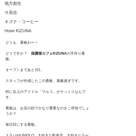
地方創生
サ高住
キズナ・コーヒー
Hotel KIZUNA
どうも、看板わ〜！
どうですか？　
保護猫カフェKIZUNA
の手作り看
板。
オープンまであと3日。
スタッフが作成したこの看板、素敵過ぎです。
特に右上のアイドル「マルコ」がそっくりなんで
す。
看板は、お店の顔でかなり重要なのをご存知でしょ
うか？
毎日目にする看板。
スタバやUNIQLO、大好きな飲食店、大好きなラー