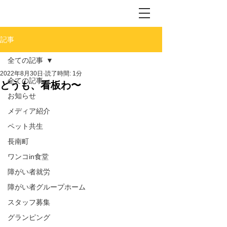
記事
全ての記事
2022年8月30日
読了時間: 1分
全ての記事
どうも、看板わ〜
お知らせ
メディア紹介
ペット共生
長南町
ワンコin食堂
障がい者就労
障がい者グループホーム
スタッフ募集
グランピング