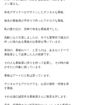
メン屋さん。
有名デザイナーがデザインしたデジタルな看板。
無名の看板屋が手作りで作ったアナログな看板。
私の妻の父が、宮崎で有名な看板屋でした。
高齢になり引退しましたが、今でも繁華街で義父の
作った味のある看板がお客様を導いています。
冒頭の、看板わ〜！、と言うのは、あるセミナーで
看板屋として起業した人の挨拶です。
その人も看板屋に誇りを持って起業し、その時の彼
が今だに印象に残っています。
看板はアートだと私は思っています。
デジタルでもアナログでも、お店の個性・特徴を表
す看板。
それを誠心誠意作る看板屋さんに敬意を評します。
是非、保護猫カフェKIZUNAにいらっしゃるお客様は