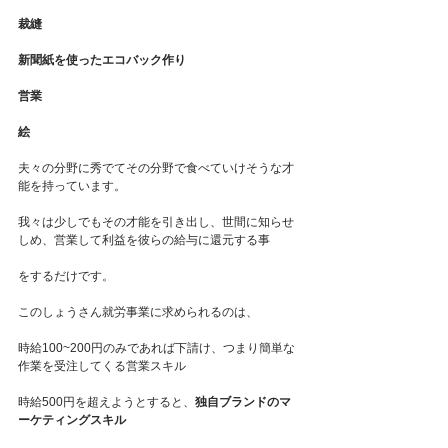
裁縫
新聞紙を使ったエコバック作り
営業
絵
夫々の分野に秀でてその分野で食べていけそうな才
能を持っています。
我々は少しでもその才能を引き出し、世間に知らせ
しめ、営業して利益を彼らの給与に還元する事
をするだけです。
このしょうさん就労事業に求められるのは、
時給100~200円のみであれば下請け、つまり簡単な
作業を受注してくる営業スキル
時給500円を超えようとすると、
独自ブランドのマ
ーケティングスキル