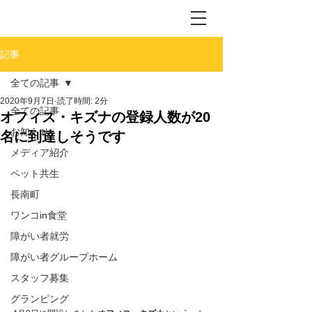
記事
全ての記事
2020年9月7日
読了時間: 2分
全ての記事
オフィス・キズナの登録人数が20
お知らせ
名に到達しそうです
メディア紹介
ペット共生
長南町
ワンコin食堂
障がい者就労
障がい者グループホーム
スタッフ募集
グランピング