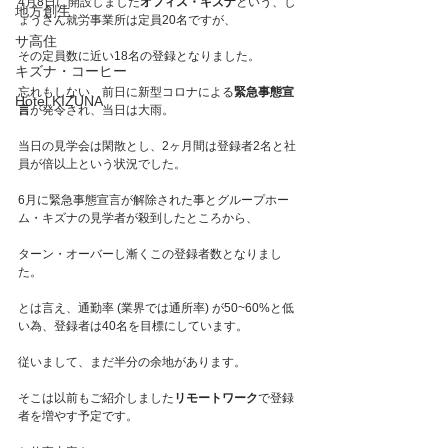
4月8日に開設しました
オフィス・キズナ
という、し
地方創生
ょうさん就労事業所は定員20名ですが、
サ高住
その定員数に近い18名の登録となりました。
キズナ・コーヒー
忘れもしない、前日に新型コロナによる
緊急事態宣
Hotel KIZUNA
言
が発令され、当日は大雨。
当日の見学会は閑散とし、2ヶ月間は登録者2名と社
員が倍以上という状況でした。
6月に緊急事態宣言が解除された事とグループホー
ム・キズナの見学者が殺到したところから、
ターン・オーバーし漸くこの登録者数となりまし
た。
とは言え、通勤率 (業界では通所率) が50~60%と低
い為、登録者は40名を目標にしています。
従いまして、まだ半分の余地があります。
そこは以前もご紹介しました
リモートワーク
で登録
者を増やす予定です。