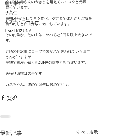
今ではお母さんの大きさを超えてスクスクと元氣に
地方創生
育っています。
サ高住
毎朝5時から山で草を食べ、夕方まで休んだりご飯を
キズナ・コーヒー
食べたりと自由奔放に過ごしています。
Hotel KIZUNA
そのお陰か、他の山羊に比べると2回り以上大きいで
す。
近隣の睦沢町にロープで繋がれて飼われている山羊
さんがいますが、
平地で古屋が狭くKIZUNAの環境と相当違います。
矢張り環境は大事です。
カズちゃん、改めて誕生日おめでとう。
すべて表示
最新記事