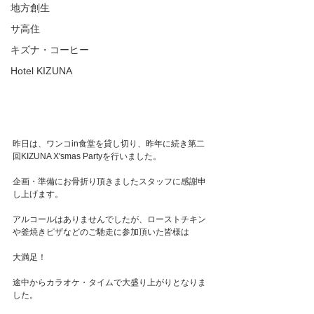
地方創生
サ高住
キズナ・コーヒー
Hotel KIZUNA
昨日は、ワンコin食堂を貸し切り、昨年に続き第二
回KIZUNA X'smas Partyを行いました。
企画・準備にお骨折り頂きましたスタッフに感謝申
し上げます。
アルコールはありませんでしたが、ローストチキン
や釜焼きピザなどのご馳走に参加頂いた皆様は
大満足！
途中からカラオケ・タイムで大盛り上がりとなりま
した。