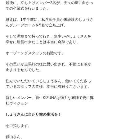
最後に、立ち上げメンバー2名が、夫々の夢に向かっ
ての卒業式を行いました。
思えば、1年半前に、私含め全員が未経験のしょうさ
んグループホームを5名で立ち上げ、
そして満室まで持って行き、無事いやしょうさんを
幸せに運営出来たことは本当に奇跡であり、
オープニングスタッフのお陰です。
その思いが走馬灯の様に思い出され、不覚にも涙が
止まりませんでした。
住んでいただいているしょうさん、働いてくださっ
ているスタッフの皆様、本当に有難うございます。
新しいメンバー、新生KIZUNAは強力な布陣で更に弊
社ヴィジョン
しょうさんに当たり前の生活を！
を目指します。
影山さん、