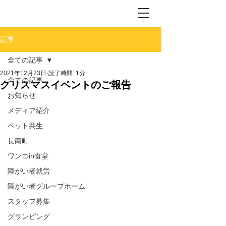
記事
全ての記事
2021年12月23日
読了時間: 1分
全ての記事
クリスマスイベントのご報告
お知らせ
メディア紹介
ペット共生
長南町
ワンコin食堂
障がい者就労
障がい者グループホーム
スタッフ募集
グランピング