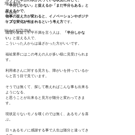
コップに半分の水が入っている状況に対して、
地方創生
「半分しかない」と捉えるか「まだ半分もある」と
捉えるかで、
サ高住
物事の捉え方が変わると、イノベーションやポジテ
キズナ・コーヒー
ィブな変化が生まれるという考え方
です。﻿
Hotel KIZUNA
職場や家庭で不平不満を言う人は、
「半分しかな
い」
と捉える人で、
こういった人からは遠ざかった方がいいです。
福祉業界にはこの考えの人が多い様に見受けられま
す。
利用者さんに対する見方も、障がいを持っているか
らと言う目で見ています。
そうでは無くて、探して教えればこんな事も出来る
ようになる、
と思うことが出来ると見方が随分と変わってきま
す。
現状足りないモノを嘆くのでは無く、あるモノを喜
ぶ。
日々あるモノに感謝する事で人生は随分と違ってき