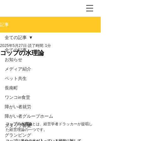
記事
全ての記事
2025年5月27日
読了時間: 1分
全ての記事
コップの水理論
お知らせ
メディア紹介
ペット共生
長南町
ワンコin食堂
障がい者就労
障がい者グループホーム
コップの水理論
とは、経営学者ドラッカーが提唱し
スタッフ募集
た経営理論の一つです。
グランピング