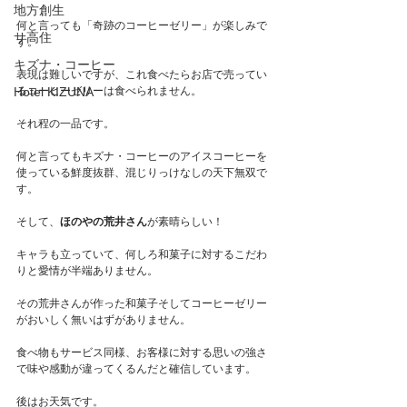
地方創生
何と言っても「奇跡のコーヒーゼリー」が楽しみで
サ高住
す。
キズナ・コーヒー
表現は難しいですが、これ食べたらお店で売ってい
Hotel KIZUNA
るコーヒーゼリーは食べられません。
それ程の一品です。
何と言ってもキズナ・コーヒーのアイスコーヒーを
使っている鮮度抜群、混じりっけなしの天下無双で
す。
そして、
ほのやの荒井さん
が素晴らしい！
キャラも立っていて、何しろ和菓子に対するこだわ
りと愛情が半端ありません。
その荒井さんが作った和菓子そしてコーヒーゼリー
がおいしく無いはずがありません。
食べ物もサービス同様、お客様に対する思いの強さ
で味や感動が違ってくるんだと確信しています。
後はお天気です。