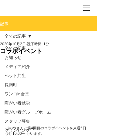
記事
全ての記事
2020年10月2日
読了時間: 1分
全ての記事
コラボイベント
お知らせ
メディア紹介
ペット共生
長南町
ワンコin食堂
障がい者就労
障がい者グループホーム
スタッフ募集
ほのやさんと第4回目のコラボイベントを来週5日
グランピング
(月) 10:00〜 行います。