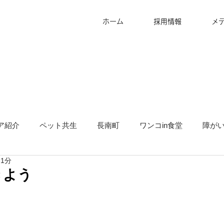
ホーム
採用情報
メ
ア紹介
ペット共生
長南町
ワンコin食堂
障が
 1分
タッフ募集
グランピング
地方創生
サ高住
キ
きよう