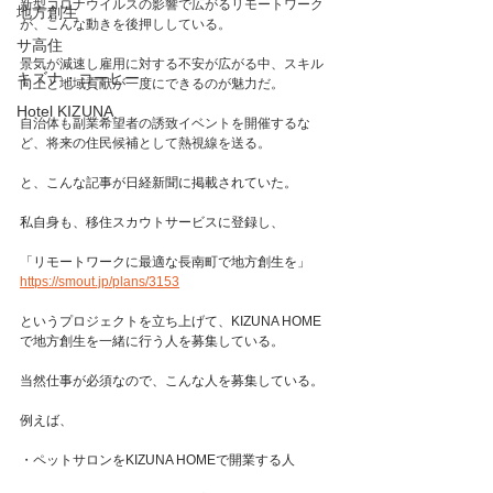
新型コロナウイルスの影響で広がるリモートワーク
地方創生
が、こんな動きを後押ししている。
サ高住
景気が減速し雇用に対する不安が広がる中、スキル
キズナ・コーヒー
向上と地域貢献が一度にできるのが魅力だ。
Hotel KIZUNA
自治体も副業希望者の誘致イベントを開催するな
ど、将来の住民候補として熱視線を送る。
と、こんな記事が日経新聞に掲載されていた。
私自身も、移住スカウトサービスに登録し、
「リモートワークに最適な長南町で地方創生を」
https://smout.jp/plans/3153
というプロジェクトを立ち上げて、KIZUNA HOME
で地方創生を一緒に行う人を募集している。
当然仕事が必須なので、こんな人を募集している。
例えば、
・ペットサロンをKIZUNA HOMEで開業する人