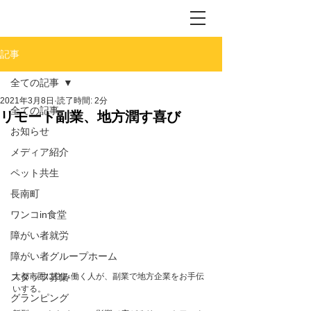
記事
全ての記事
2021年3月8日
読了時間: 2分
全ての記事
リモート副業、地方潤す喜び
お知らせ
メディア紹介
ペット共生
長南町
ワンコin食堂
障がい者就労
障がい者グループホーム
大都市圏に住み働く人が、副業で地方企業をお手伝
スタッフ募集
いする。
グランピング