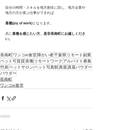
自分の時間・スキルを地方創生に回し、地方企業や
地方の方が喜ぶ仕事ができれば
喜働(joy of work)
となります。
共に
喜働を感じたい方、是非長南町にお越しくださ
い。
長南町
ワンコin食堂
障がい者
千葉県
リモート副業
ペット可賃貸
喜働
リモートワーク
アルバイト募集
竹炭
ペットサロン
ペット写真館
真菰
真菰パウダー
パウダー
長南町
ワンコin食堂