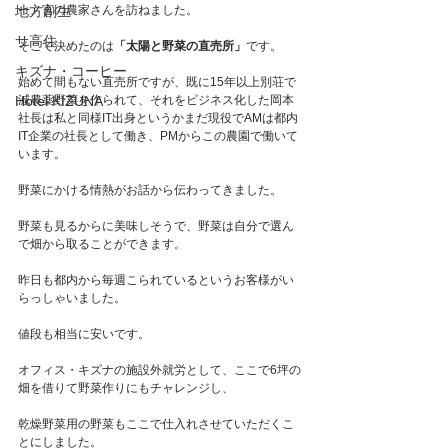
地方創生
一ノ宮の農家さんを訪ねました。
サ高住
そこで決めたのは
「太陽と野菜の直売所」
です。
キズナ・コーヒー
始めて間もない直売所ですが、既に15年以上別荘で
Hotel KIZUNA
減農薬野菜を作られて、それをビジネス化した岡本
社長は私と同様IT出身というかまだ現役でAMは都内
IT企業の社長として働き、PMからこの農園で働いて
います。
野菜にかける情熱がお話から伝わってきました。
野菜も見るからに美味しそうで、野菜は自分で選ん
で畑から取ることができます。
昨日も都内から毎週こられているというお客様がい
らっしゃいました。
値段も相当に安いです。
オフィス・キズナの施設外就労として、ここで6坪の
畑を借りて野菜作りにもチャレンジし、
乾燥野菜用の野菜もここで仕入れさせていただくこ
とにしました。