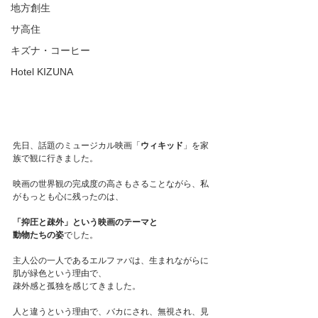
地方創生
サ高住
キズナ・コーヒー
Hotel KIZUNA
先日、話題のミュージカル映画「
ウィキッド
」を家
族で観に行きました。
映画の世界観の完成度の高さもさることながら、私
がもっとも心に残ったのは、
「抑圧と疎外」という映画のテーマと
動物たちの姿
でした。
主人公の一人であるエルファバは、生まれながらに
肌が緑色という理由で、
疎外感と孤独を感じてきました。
人と違うという理由で、バカにされ、無視され、見