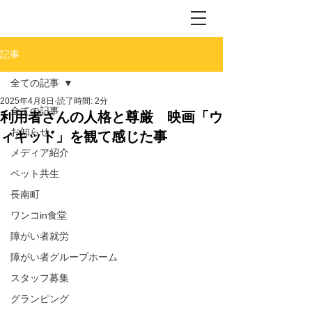
記事
全ての記事
2025年4月8日
読了時間: 2分
全ての記事
利用者さんの人格と尊厳 映画「ウ
お知らせ
ィキッド」を観て感じた事
メディア紹介
ペット共生
長南町
ワンコin食堂
障がい者就労
障がい者グループホーム
スタッフ募集
グランピング