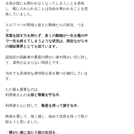
主張が誰にも聞かれなくなってしまうことを意味
し、檻に入れられることは自由を奪われることを意
味していました。
エルファバが窮地と捉えた動物たちの状況、つま
り、
言葉を話す力を持たず、多くの動物が一生を檻の中
で一生を終えてしまうような状況は、残念ながら今
の福祉業界ととても似ています。
認知症の高齢者や重度の障がい者や障がい児に対し
て、虐待が止まらない現状とです。
当社でも具体的な虐待防止策を幾つか施行していま
す。
ただ最も重要なのは、
利用者さんの
人格と尊厳を守る
事。
利用者さんに対して、
敬意を持って接する
事。
映画を通して、強く感じ、改めて決意を持って取り
組もうと思いました。
「
障がい者に当たり前の生活を
」