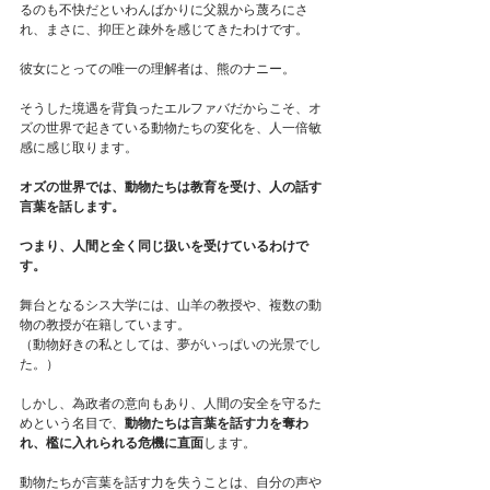
るのも不快だといわんばかりに父親から蔑ろにさ
れ、まさに、抑圧と疎外を感じてきたわけです。
彼女にとっての唯一の理解者は、熊のナニー。
そうした境遇を背負ったエルファバだからこそ、オ
ズの世界で起きている動物たちの変化を、人一倍敏
感に感じ取ります。
オズの世界では、動物たちは教育を受け、人の話す
言葉を話します。
つまり、人間と全く同じ扱いを受けているわけで
す。
舞台となるシス大学には、山羊の教授や、複数の動
物の教授が在籍しています。
（動物好きの私としては、夢がいっぱいの光景でし
た。）
しかし、為政者の意向もあり、人間の安全を守るた
めという名目で、
動物たちは言葉を話す力を奪わ
れ、檻に入れられる危機に直面
します。
動物たちが言葉を話す力を失うことは、自分の声や