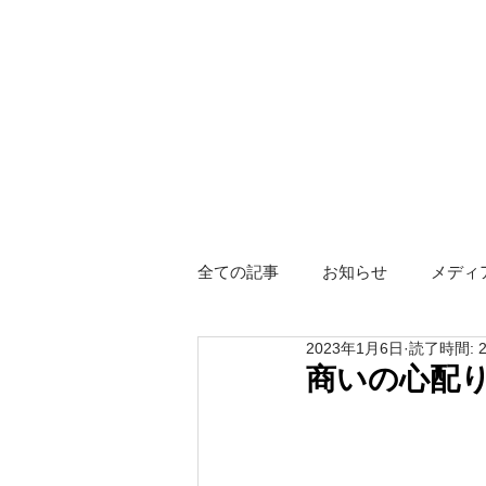
全ての記事
お知らせ
メディ
2023年1月6日
読了時間: 
障がい者グループホーム
ス
商いの心配
Hotel KIZUNA