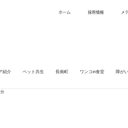
ホーム
採用情報
メ
ア紹介
ペット共生
長南町
ワンコin食堂
障が
2分
タッフ募集
グランピング
地方創生
サ高住
キ
り