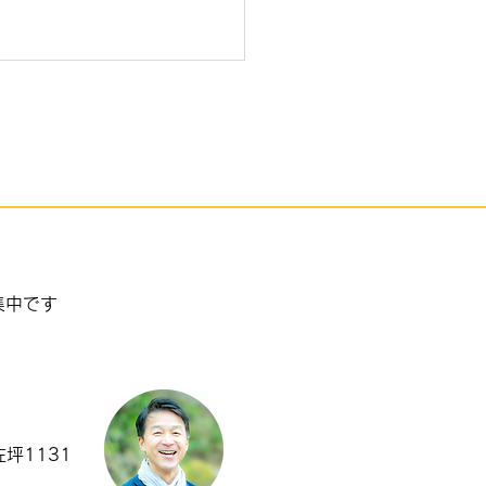
と大悟
集中です
坪1131