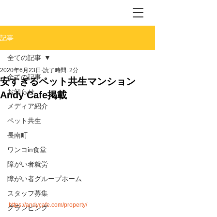
記事
全ての記事
2020年6月23日
読了時間: 2分
全ての記事
安すぎるペット共生マンション
お知らせ
Andy Cafe掲載
メディア紹介
ペット共生
長南町
ワンコin食堂
障がい者就労
障がい者グループホーム
スタッフ募集
https://andycafe.com/property/
グランピング