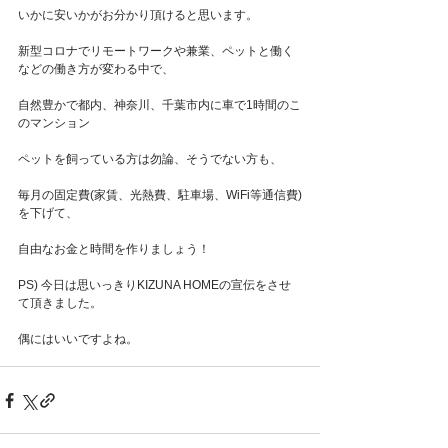
いかに安いかがお分かり頂けると思います。
新型コロナでリモートワークや兼業、ペットと働く
などの働き方が変わる中で、
自然豊かで都内、神奈川、千葉市内に車で1時間のこ
のマンション
ペットを飼っている方は勿論、そうでない方も、
毎月の固定費(家賃、光熱費、駐車場、WiFi等通信費)
を下げて、
自由なお金と時間を作りましょう！
PS) 今日は思いっきりKIZUNA HOMEの宣伝をさせ
て頂きました。
偶にはいいですよね。