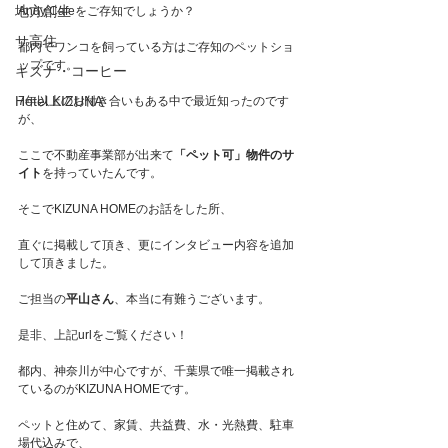
地方創生
Andy Cafeをご存知でしょうか？
サ高住
都内でワンコを飼っている方はご存知のペットショ
ップです。
キズナ・コーヒー
Hotel KIZUNA
7年以上のお付き合いもある中で最近知ったのです
が、
ここで不動産事業部が出来て
「ペット可」物件のサ
イト
を持っていたんです。
そこでKIZUNA HOMEのお話をした所、
直ぐに掲載して頂き、更にインタビュー内容を追加
して頂きました。
ご担当の
平山さん
、本当に有難うございます。
是非、上記urlをご覧ください！
都内、神奈川が中心ですが、千葉県で唯一掲載され
ているのがKIZUNA HOMEです。
ペットと住めて、家賃、共益費、水・光熱費、駐車
場代込みで、