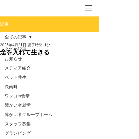
記事
全ての記事
2025年4月21日
読了時間: 1分
全ての記事
念を入れて生きる
お知らせ
メディア紹介
ペット共生
長南町
ワンコin食堂
障がい者就労
障がい者グループホーム
スタッフ募集
グランピング