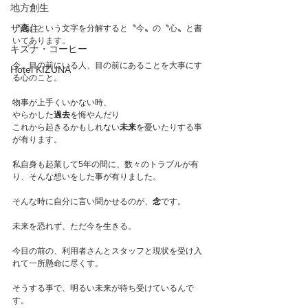
地方創生
サ高住
〝
念
〟という文字を分解すると〝今〟の〝心〟と書
いてあります。
キズナ・コーヒー
今、目の前にいる人、目の前にあることを大事にす
Hotel KIZUNA
る心のこと。
物事が上手くいかない時、
やらかした
過去
を悔やんだり
これから起きるかもしれない
未来
を憂いたりする事
が有ります。
私自身も起業して5年の間に、数々のトラブルが有
り、そんな想いをした事が有りました。
そんな時に自分に言い聞かせるのが、
念
です。
未来を恐れず、ただ今を生きる。
今目の前の、利用者さんとスタッフと現状を受け入
れて一所懸命に尽くす。
そうする事で、明るい未来が待ち受けているんで
す。