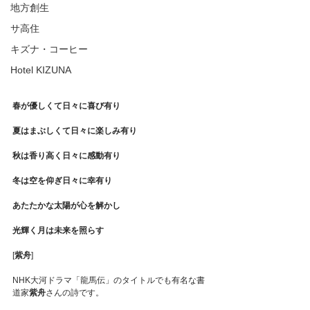
地方創生
サ高住
キズナ・コーヒー
Hotel KIZUNA
春が優しくて日々に喜び有り
夏はまぶしくて日々に楽しみ有り
秋は香り高く日々に感動有り
冬は空を仰ぎ日々に幸有り
あたたかな太陽が心を解かし
光輝く月は未来を照らす
[
紫舟
]
NHK大河ドラマ「龍馬伝」のタイトルでも有名な書
道家
紫舟
さんの詩です。