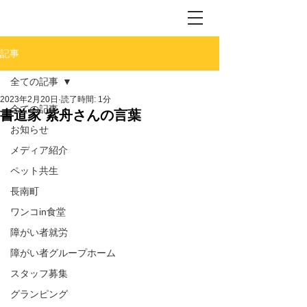
記事
全ての記事
2023年2月20日
読了時間: 1分
全ての記事
書道家 紫舟さんの言葉
お知らせ
メディア紹介
ペット共生
長南町
ワンコin食堂
障がい者就労
障がい者グループホーム
スタッフ募集
グランピング