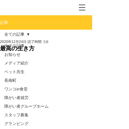
記事
全ての記事
2020年12月24日
読了時間: 1分
全ての記事
最高の生き方
お知らせ
メディア紹介
ペット共生
長南町
ワンコin食堂
障がい者就労
障がい者グループホーム
スタッフ募集
グランピング