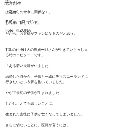
透し、
地方創生
サ高住
上司からの命令に関係なく、
キズナ・コーヒー
お客様に接している。
Hotel KIZUNA
だから、お客様がファンになるのだと思う。
TDLの仕掛け人の堀貞一郎さんが生きていらっしゃ
る時のエピソードです。
「ある若い夫婦がいました。
結婚した時から、子供と一緒にディズニーランドに
行きたいという夢を抱いていました。
やがて最初の子供が生まれました。
しかし、とても悲しいことに、
生まれた直後に子供が亡くなってしまいました。
さらに切ないことに、医師が言うには、