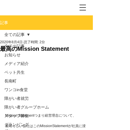
記事
全ての記事
2020年8月4日
読了時間: 2分
全ての記事
最高のMission Statement
お知らせ
メディア紹介
ペット共生
長南町
ワンコin食堂
障がい者就労
障がい者グループホーム
スタッフ募集
Mission Statementつまり経営理念について、
グランピング
素晴らしい会社はこのMissionStatementが社員に浸