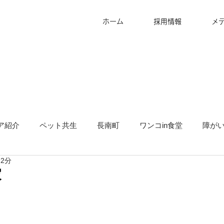
ホーム
採用情報
メ
ア紹介
ペット共生
長南町
ワンコin食堂
障が
 2分
タッフ募集
グランピング
地方創生
サ高住
キ
家