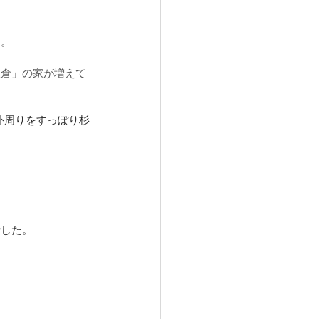
す。
板倉」の家が増えて
、外周りをすっぽり杉
でした。