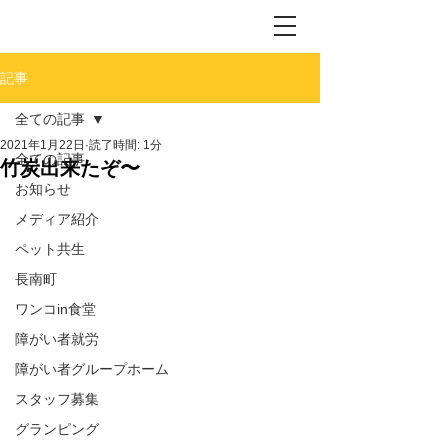
記事
全ての記事
2021年1月22日
読了時間: 1分
全ての記事
竹炭出来たぞ〜
お知らせ
メディア紹介
ペット共生
長南町
ワンコin食堂
障がい者就労
障がい者グループホーム
スタッフ募集
グランピング