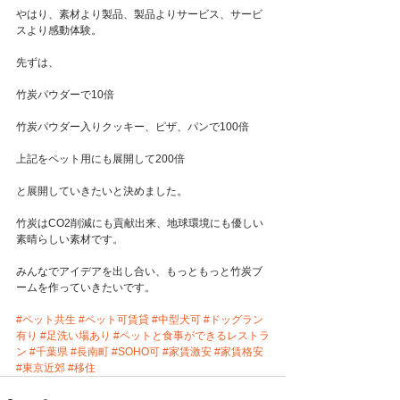
やはり、素材より製品、製品よりサービス、サービ
スより感動体験。
先ずは、
竹炭パウダーで10倍
竹炭パウダー入りクッキー、ピザ、パンで100倍
上記をペット用にも展開して200倍
と展開していきたいと決めました。
竹炭はCO2削減にも貢献出来、地球環境にも優しい
素晴らしい素材です。
みんなでアイデアを出し合い、もっともっと竹炭ブ
ームを作っていきたいです。
#ペット共生
#ペット可賃貸
#中型犬可
#ドッグラン
有り
#足洗い場あり
#ペットと食事ができるレストラ
ン
#千葉県
#長南町
#SOHO可
#家賃激安
#家賃格安
#東京近郊
#移住