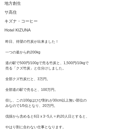
地方創生
サ高住
キズナ・コーヒー
Hotel KIZUNA
昨日、待望の竹炭が出来ました！
一つの釜から約200kg
道の駅で500円/100gで売る竹炭と、1,500円/10kgで
売る「クズ竹炭」と仕分けしました。
全部クズ竹炭だと、3万円。
全部道の駅で売ると、100万円。
但し、この100gはひび割れが30cm以上無い部位の
みなので1/5位となり、20万円。
伐採から含めると6日 x 3~5人 = 約20人日とすると、
やはり割に合わない仕事となります。