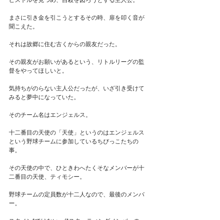
ピストルを見つめ、自殺を図ろうとする主人公。
まさに引き金を引こうとするその時、扉を叩く音が
聞こえた。
それは故郷に住む古くからの親友だった。
その親友がお願いがあるという、リトルリーグの監
督をやってほしいと。
気持ちがのらない主人公だったが、いざ引き受けて
みると夢中になっていた。
そのチーム名はエンジェルス。
十二番目の天使の「天使」というのはエンジェルス
という野球チームに参加しているちびっこたちの
事。
その天使の中で、ひときわへたくそなメンバーが十
二番目の天使、ティモシー。
野球チームの定員数が十二人なので、最後のメンバ
ー。