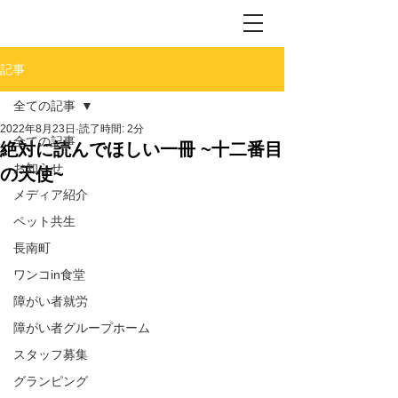
記事
全ての記事
2022年8月23日
読了時間: 2分
全ての記事
絶対に読んでほしい一冊 ~十二番目
お知らせ
の天使~
メディア紹介
ペット共生
長南町
ワンコin食堂
障がい者就労
障がい者グループホーム
スタッフ募集
グランピング