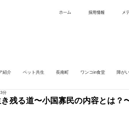
ホーム
採用情報
メ
ア紹介
ペット共生
長南町
ワンコin食堂
障が
 3分
タッフ募集
グランピング
地方創生
サ高住
キ
生き残る道〜小国寡民の内容とは？