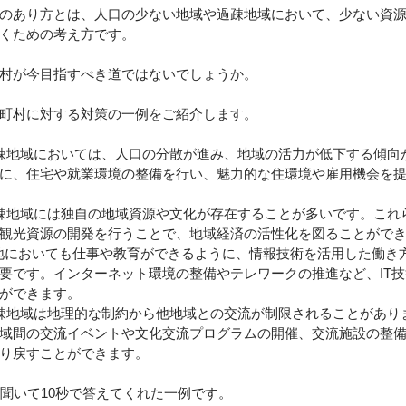
のあり方とは、人口の少ない地域や過疎地域において、少ない資
くための考え方です。
村が今目指すべき道ではないでしょうか。
町村に対する対策の一例をご紹介します。
過疎地域においては、人口の分散が進み、地域の活力が低下する傾向
に、住宅や就業環境の整備を行い、魅力的な住環境や雇用機会を
過疎地域には独自の地域資源や文化が存在することが多いです。これ
観光資源の開発を行うことで、地域経済の活性化を図ることがで
遠隔地においても仕事や教育ができるように、情報技術を活用した働き
要です。インターネット環境の整備やテレワークの推進など、IT
ができます。
過疎地域は地理的な制約から他地域との交流が制限されることがあり
域間の交流イベントや文化交流プログラムの開催、交流施設の整
り戻すことができます。
に聞いて10秒で答えてくれた一例です。