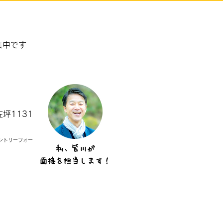
まるごとごみ拾い’25in千
集中です
坪1131
ントリーフォー
私、皆川が
面接を担当します！