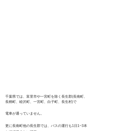
千葉県では、富里市や一宮町を除く長生郡(長南町、
長柄町、睦沢町、一宮町、白子町、長生村)で
電車が通っていません。
更に長南町他の長生郡では、バスの運行も1日1~3本