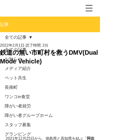
記事
全ての記事
2022年2月1日
読了時間: 2分
全ての記事
鉄道の無い市町村を救うDMV(Dual
お知らせ
Mode Vehicle)
メディア紹介
ペット共生
長南町
ワンコin食堂
障がい者就労
障がい者グループホーム
スタッフ募集
グランピング
2021年12月25日から、徳島県と高知県を結ぶ「
阿佐