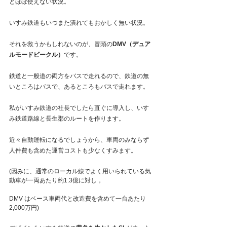
とほぼ使えない状況。
いすみ鉄道もいつまた潰れてもおかしく無い状況。
それを救うかもしれないのが、冒頭の
DMV（デュア
ルモードビークル）
です。
鉄道と一般道の両方をバスで走れるので、鉄道の無
いところはバスで、あるところもバスで走れます。
私がいすみ鉄道の社長でしたら直ぐに導入し、いす
み鉄道路線と長生郡のルートを作ります。
近々自動運転になるでしょうから、車両のみならず
人件費も含めた運営コストも少なくすみます。
(因みに、通常のローカル線でよく用いられている気
動車が一両あたり約1.3億に対し，
DMV はベース車両代と改造費を含めて一台あたり
2,000万円)