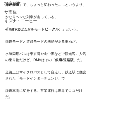
地方創生
海岸鉄道
」で、ちょっと変わった……というより、
サ高住
かなりヘンな列車が走っている。
キズナ・コーヒー
「
DMV（デュアルモードビークル）
」という。
Hotel KIZUNA
鉄道モードと道路モードの機能がある車両だ。
水陸両用バスは東京湾や山中湖などで観光客に人気
の乗り物だけど、DMVはその「
鉄道/道路版
」だ。
道路上はマイクロバスとして自走し、鉄道駅に併設
された「モードインターチェンジ」で
鉄道車両に変身する、営業運行は世界でココだけ
だ。