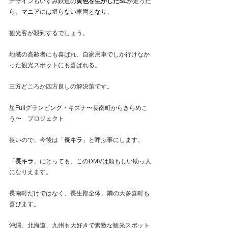
デザインもいすみ鉄道の
黄色を生かしたSL
が走った
ら、マニアには堪らない車両となり、
観光客が殺到するでしょう。
地域の高齢者にも喜ばれ、自家用車でしか行けなか
った観光スポットにも喜ばれる。
三方どころか四方良しの解決策です。
星Fullグランピング・キズナ〜長南町からきらめこ
う〜　プロジェクト
長いので、今後は「
長キラ
」と呼ぶ事にします。
「
長キラ
」にとっても、このDMVは頼もしい助っ人
になりえます。
長南町だけではなく、長生郡全体、隣の大多喜町も
喜びます。
沖縄、北海道、九州も大好きで素敵な観光スポット