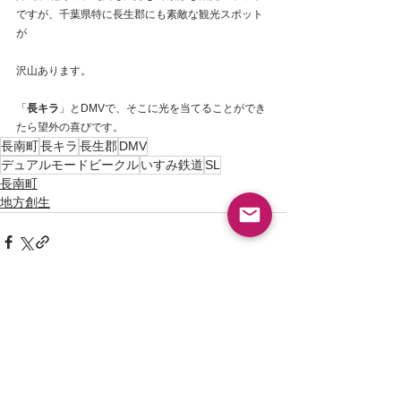
ですが、千葉県特に長生郡にも素敵な観光スポット
が
沢山あります。
「
長キラ
」とDMVで、そこに光を当てることができ
たら望外の喜びです。
長南町
長キラ
長生郡
DMV
デュアルモードビークル
いすみ鉄道
SL
長南町
地方創生
すべて表示
最新記事