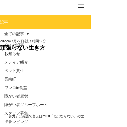
記事
全ての記事
2022年7月27日
読了時間: 2分
全ての記事
頑張らない生き方
お知らせ
メディア紹介
ペット共生
長南町
ワンコin食堂
障がい者就労
障がい者グループホーム
スタッフ募集
「努力」は英語で言えばmust「ねばならない」の世
界。
グランピング