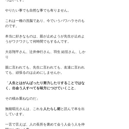
やりたい事でも自然な事でも有りません。
これは一種の洗脳であり、今でいうパワハラそのも
のです。
本当に好きなものは、親が止めようが先生が止めよ
うがワクワクして何時間でもするんです。
大谷翔平さん、辻井伸行さん、羽生 結弦さん、しか
り
親に言われても、先生に言われても、友達に言われ
ても、頑張るのは止めにしませんか。
「
人生とはがんばったり努力したりすることではな
く、出会う人すべてを味方につけていくこと
。
その積み重ねなのだ」
無能唱元さんは、これを
人たらし術
と読んで本を出
しています。
一言で言えば、人の長所を褒めて会う人会う人を仲