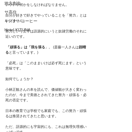
地方創生
いやいや何かをしなければなりません。
サ高住
自分が好きで好きでやっていることを「努力」とは
いいません。
キズナ・コーヒー
Hotel KIZUNA
努力という文字は語源的にいうと奴隷労働のそれに
近いのです。
 「頑張る」は「我を張る
」。 (斎藤一人さんは
顔晴
る
と言っています。)
「必死」は「このままいけば必ず死にます」という
意味です。
如何でしょうか？
小林正観さんの本を読んで、価値観が大きく変わっ
たのが、今まで美徳とされてきた努力・頑張る・必
死の否定です。
日本の教育では学校でも家庭でも、この努力・頑張
るは推奨されてきたと思います。
ただ、語源的にも宇宙的にも、これは無理矢理感い
っぱいです。