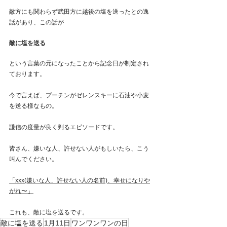
敵方にも関わらず武田方に越後の塩を送ったとの逸
話があり、この話が
敵に塩を送る
という言葉の元になったことから記念日が制定され
ております。
今で言えば、プーチンがゼレンスキーに石油や小麦
を送る様なもの。
謙信の度量が良く判るエピソードです。
皆さん、嫌いな人、許せない人がもしいたら、こう
叫んでください。
「xxx(嫌いな人、許せない人の名前)、幸せになりや
がれ〜」
これも、敵に塩を送るです。
敵に塩を送る
1月11日
ワンワンワンの日