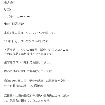
地方創生
サ高住
キズナ・コーヒー
Hotel KIZUNA
本日1月11日は、ワンワンワンの日です。
11月1日も、ワンワンワンの日です。
と言う訳で、ワンコin食堂で試作中のワンコメニュ
ーの試作品を無料提供させて頂きます。
是非是非ワンコ連れでお越し下さい。
因みに他の記念日で有名なところでは、
永禄11年1月11日、甲斐の武将・武田信玄と交戦中
だった越後の武将・上杉謙信が、
武田氏への塩の物流を今川氏や北条氏によって絶た
れ、武田氏が困っていたことを知り、