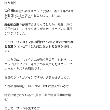
地方創生
サ高住
ワンコin食堂の調理スタッフが揃い、漸く来年の1月
24日(日)にオープンすることになりました。
キズナ・コーヒー
調理師が中々採用できませんでしたが、先週一気に
Hotel KIZUNA
採用が決まり、キックオフが出来、オープンの日程
が決まりました。
ここは、
ワンコイン(500円)でワンコと室内で食べれ
る食堂
をコンセプトに地域に愛される食堂を目指し
ます。
この食堂は、しょうさんが働く事業所でもあり、ス
タッフはオフィス・キズナの職員でもありグループ
ホーム・キズナの職員です。
お昼のランチがメインですが、夕食も提供します。
１番のお客様は、KIZUNA HOMEに住んでいる方
地元に働かれている方 (長南工業団地や長男町役場
他)
そして、ワンコを愛する方