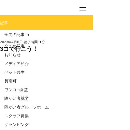
記事
全ての記事
2023年7月6日
読了時間: 1分
全ての記事
3コで行こう！
お知らせ
メディア紹介
ペット共生
長南町
ワンコin食堂
障がい者就労
障がい者グループホーム
スタッフ募集
グランピング