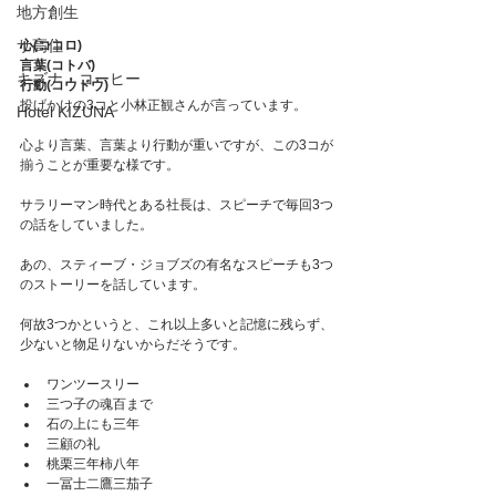
地方創生
サ高住
心(ココロ)
言葉(コトバ)
キズナ・コーヒー
行動(コウドウ)
投げかけの3コと小林正観さんが言っています。
Hotel KIZUNA
心より言葉、言葉より行動が重いですが、この3コが
揃うことが重要な様です。
サラリーマン時代とある社長は、スピーチで毎回3つ
の話をしていました。
あの、スティーブ・ジョブズの有名なスピーチも3つ
のストーリーを話しています。
何故3つかというと、これ以上多いと記憶に残らず、
少ないと物足りないからだそうです。
ワンツースリー
三つ子の魂百まで
石の上にも三年
三顧の礼
桃栗三年柿八年
一冨士二鷹三茄子