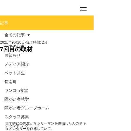
記事
全ての記事
2021年9月20日
読了時間: 2分
全ての記事
7回目の取材
お知らせ
メディア紹介
ペット共生
長南町
ワンコin食堂
障がい者就労
障がい者グループホーム
スタッフ募集
大学時代の先輩がサラリーマンを退職した人のドキ
グランピング
ュメンタリーを作成していて、