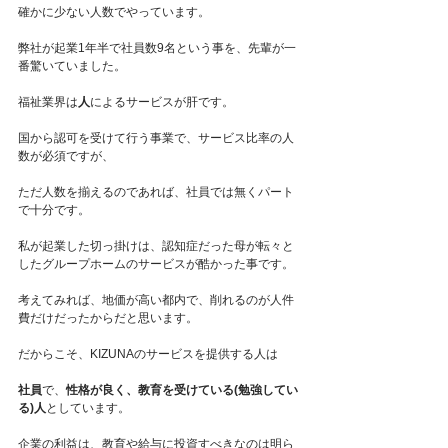
確かに少ない人数でやっています。
弊社が起業1年半で社員数9名という事を、先輩が一
番驚いていました。
福祉業界は
人
によるサービスが肝です。
国から認可を受けて行う事業で、サービス比率の人
数が必須ですが、
ただ人数を揃えるのであれば、社員では無くパート
で十分です。
私が起業した切っ掛けは、認知症だった母が転々と
したグループホームのサービスが酷かった事です。
考えてみれば、地価が高い都内で、削れるのが人件
費だけだったからだと思います。
だからこそ、KIZUNAのサービスを提供する人は
社員
で、
性格が良く、教育を受けている(勉強してい
る)人
としています。
企業の利益は、教育や給与に投資すべきなのは明ら