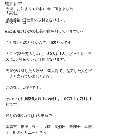
地方創生
先週、お泊まりで取材に来て頂きました。
サ高住
起業前後で7社目の取材となります。
キズナ・コーヒー
Hotel KIZUNA
ところで、日本の社長の数を知っていますか？
会社数が420万社なので、
420万人
です。
人口1億2千万人なので、
30人に1人
、ざっくりクラ
スに1人社長がいる計算になります。
先輩が取材した人数が、30人超で、起業した人が私
一人と言っていましたので、
この数字も納得です。
その中で
社員数5人以上の会社
は、60万社で
7社に1
社
です。
残りの360万社は5人未満で、
美容室、床屋、ラーメン店、居酒屋、税理士、弁護
士、町のクリニック等々