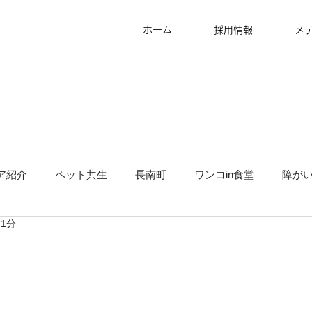
ホーム
採用情報
メ
ア紹介
ペット共生
長南町
ワンコin食堂
障が
 1分
タッフ募集
グランピング
地方創生
サ高住
キ