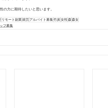
性の力に期待したいと思います。
型
リモート副業
就労
アルバイト募集
竹炭
女性
森
森女
ッフ募集