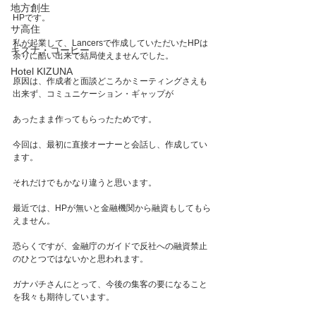
地方創生
HPです。
サ高住
私が起業して、Lancersで作成していただいたHPは
キズナ・コーヒー
余りに酷い出来で結局使えませんでした。
Hotel KIZUNA
原因は、作成者と面談どころかミーティングさえも
出来ず、コミュニケーション・ギャップが
あったまま作ってもらったためです。
今回は、最初に直接オーナーと会話し、作成してい
ます。
それだけでもかなり違うと思います。
最近では、HPが無いと金融機関から融資もしてもら
えません。
恐らくですが、金融庁のガイドで反社への融資禁止
のひとつではないかと思われます。
ガナパチさんにとって、今後の集客の要になること
を我々も期待しています。