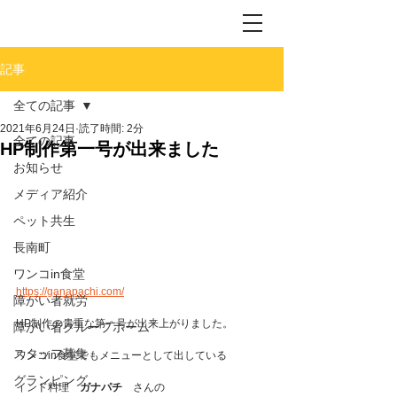
記事
全ての記事
2021年6月24日
読了時間: 2分
全ての記事
HP制作第一号が出来ました
お知らせ
メディア紹介
ペット共生
長南町
ワンコin食堂
https://ganapachi.com/
障がい者就労
HP制作の貴重な第一号が出来上がりました。
障がい者グループホーム
スタッフ募集
ワンコin食堂でもメニューとして出している
グランピング
インド料理　
ガナパチ
　さんの