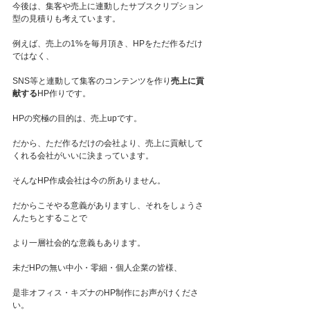
今後は、集客や売上に連動したサブスクリプション
型の見積りも考えています。
例えば、売上の1%を毎月頂き、HPをただ作るだけ
ではなく、
SNS等と連動して集客のコンテンツを作り
売上に貢
献する
HP作りです。
HPの究極の目的は、売上upです。
だから、ただ作るだけの会社より、売上に貢献して
くれる会社がいいに決まっています。
そんなHP作成会社は今の所ありません。
だからこそやる意義がありますし、それをしょうさ
んたちとすることで
より一層社会的な意義もあります。
未だHPの無い中小・零細・個人企業の皆様、
是非オフィス・キズナのHP制作にお声がけくださ
い。