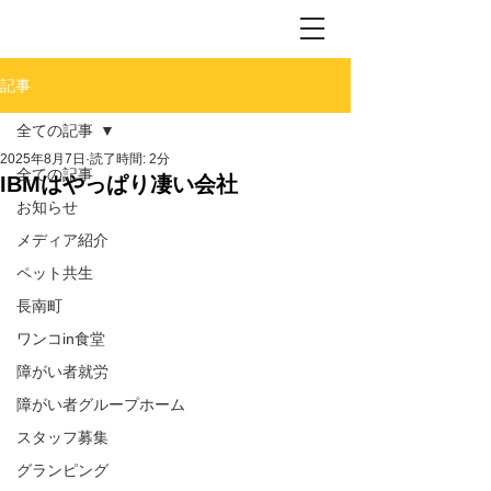
記事
全ての記事
2025年8月7日
読了時間: 2分
全ての記事
IBMはやっぱり凄い会社
お知らせ
メディア紹介
ペット共生
長南町
ワンコin食堂
障がい者就労
障がい者グループホーム
スタッフ募集
グランピング