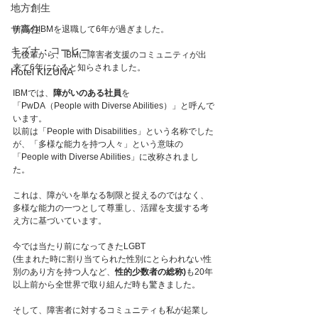
地方創生
サ高住
前職のIBMを退職して6年が過ぎました。
キズナ・コーヒー
元後輩から、IBMに障害者支援のコミュニティが出
来て6年になると知らされました。
Hotel KIZUNA
IBMでは、
障がいのある社員
を
「PwDA（People with Diverse Abilities）」と呼んで
います。
以前は「People with Disabilities」という名称でした
が、「多様な能力を持つ人々」という意味の
「People with Diverse Abilities」に改称されまし
た。﻿
これは、障がいを単なる制限と捉えるのではなく、
多様な能力の一つとして尊重し、活躍を支援する考
え方に基づいています。
今では当たり前になってきたLGBT
(生まれた時に割り当てられた性別にとらわれない性
別のあり方を持つ人など、
性的少数者の総称)
も20年
以上前から全世界で取り組んだ時も驚きました。
そして、障害者に対するコミュニティも私が起業し