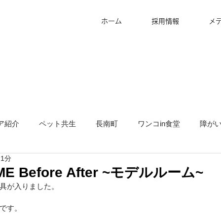
ホーム
採用情報
メ
ア紹介
ペット共生
長南町
ワンコin食堂
障が
 1分
タッフ募集
グランピング
地方創生
サ高住
キ
ME Before After ~モデルルーム~
具が入りました。
です。