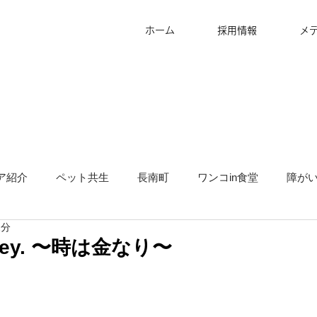
ホーム
採用情報
メ
ア紹介
ペット共生
長南町
ワンコin食堂
障が
2分
タッフ募集
グランピング
地方創生
サ高住
キ
money. 〜時は金なり〜