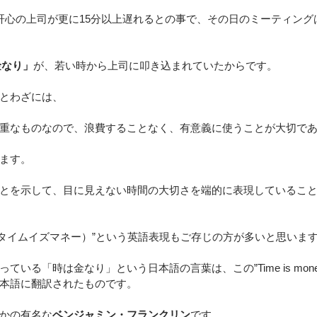
肝心の上司が更に15分以上遅れるとの事で、その日のミーティング
は金なり」
が、若い時から上司に叩き込まれていたからです。
とわざには、
重なものなので、浪費することなく、有意義に使うことが大切で
ます。
とを示して、目に見えない時間の大切さを端的に表現しているこ
oney（タイムイズマネー）”という英語表現もご存じの方が多いと思いま
ている「時は金なり」という日本語の言葉は、この”Time is mon
本語に翻訳されたものです。
かの有名な
ベンジャミン・フランクリン
です。