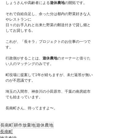
しょうさんや高齢者による
遊休農地
の開拓です。
それで自給自足し、余った分は都内の野菜好きな人
やレストランに
日々のお手入れと出来た野菜の郵送付きで貸し畑と
してお貸しする。
これが、「長キラ」プロジェクトのお仕事の一つで
す。
行政側がすることは、
遊休農地
のオーナーと借りた
い人のマッチングのみです。
町役場に提案して1年が経ちますが、未だ返答が無い
のが不思議です。
埼玉の入間市、神奈川の小田原市、千葉の南房総市
でも始まっています。
長南町さん、待ってますよ〜。
長南町
耕作放棄地
遊休農地
長南町