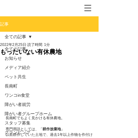
記事
全ての記事
2022年2月25日
読了時間: 1分
全ての記事
もったいない有休農地
お知らせ
メディア紹介
ペット共生
長南町
ワンコin食堂
障がい者就労
障がい者グループホーム
長南町でもよく見かける有休農地。
スタッフ募集
専門用語としては、「
耕作放棄地
」
グランピング
以前耕作していた土地で、過去1年以上作物を作付け