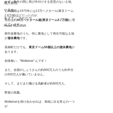
せず、数年の間に再び作付けする意思のない土地。
地方創生
サ高住
この面積は1975年には13万ヘクタール(東京ドーム
2.8万個)ほどだったのが、
キズナ・コーヒー
現在は約
40万ヘクタール超(東京ドーム8.7万個)
に増
えています。
Hotel KIZUNA
耕作放棄地のうち、特に農地として再生可能な土地
が
遊休農地
です。
長南町だけでも、
東京ドーム50個以上の
遊休農地
が
あります。
勿体無い、"Mottainai" んです！
また、全国のしょうさんの約900万人のうち約半分
の450万人が働いていません。
そして、まだまだ働ける高齢者が約800万人。
野菜の高騰。
Mottainaiを掛け合わせれば、単純に出る答えの一つ
が