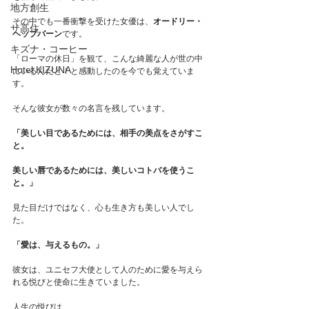
地方創生
その中でも一番衝撃を受けた女優は、
オードリー・
サ高住
ヘップバーン
です。
キズナ・コーヒー
「ローマの休日」を観て、こんな綺麗な人が世の中
Hotel KIZUNA
にいるんだと！と感動したのを今でも覚えていま
す。
そんな彼女が数々の名言を残しています。
「美しい目であるためには、相手の美点をさがすこ
と。
美しい唇であるためには、美しいコトバを使うこ
と。」
見た目だけではなく、心も生き方も美しい人でし
た。
「愛は、与えるもの。」
彼女は、ユニセフ大使として人のために愛を与えら
れる悦びと使命に生きていました。
人生の悦びは