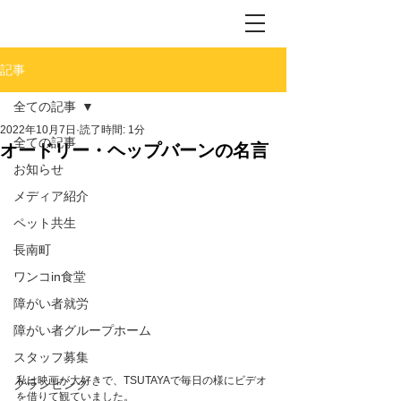
記事
全ての記事
2022年10月7日
読了時間: 1分
全ての記事
オードリー・ヘップバーンの名言
お知らせ
メディア紹介
ペット共生
長南町
ワンコin食堂
障がい者就労
障がい者グループホーム
スタッフ募集
私は映画が大好きで、TSUTAYAで毎日の様にビデオ
グランピング
を借りて観ていました。