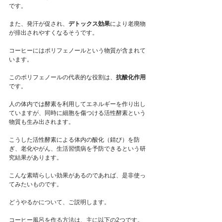
です。
また、発汗が促され、
デトックス効果
により老廃物
が排出されやすくなるそうです。
コーヒーにはポリフェノールという物質が含まれて
います。
このポリフェノールの代表的な役割は、
抗酸化作用
です。
人の体内では酵素を利用してエネルギーを作り出し
ていますが、同時に細胞を傷つける活性酵素という
物質も生み出されます。
こうした活性酵素による体内の酸化（錆び）を防
ぎ、老化やがん、生活習慣病を予防できるという研
究結果があります。
こんな素晴らしい効果があるのであれば、是非使っ
てみたいものです。
どうやるかについて、ご説明します。
コーヒー風呂を作る方法は、主に以下の2つです。