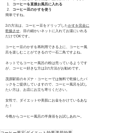
コーヒーを直接お風呂に入れる
コーヒー豆のかすを使う
簡単ですね。
2の方法は、コーヒー豆をドリップした
かすを完全に
乾燥させ
、目の細かいネットに入れてお湯にいれる
だけでOKです。
コーヒー豆のかすを再利用できる上に、コーヒー風
呂を楽しむことができるので一石二鳥ですよね。
ネットでもコーヒー風呂の粉は売っているようです
が、コーヒー好きな方は2の方法がお勧めです。
茂原駅前のキズナ・コーヒーでは無料で乾燥したパ
ックをご提供していますので、コーヒー風呂を試し
たい方は、お店にお立ち寄りください。
女性で、ダイエットや美肌にお金をかけているあな
た！
今晩からコーヒー風呂の半身浴をお試しあれ〜。
コーヒー風呂
ダイエット効果
美肌効果