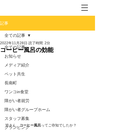
記事
全ての記事
2022年11月28日
読了時間: 2分
全ての記事
コーヒー風呂の効能
お知らせ
メディア紹介
ペット共生
長南町
ワンコin食堂
障がい者就労
障がい者グループホーム
スタッフ募集
皆さん、
コーヒー風呂
ってご存知でしたか？
グランピング