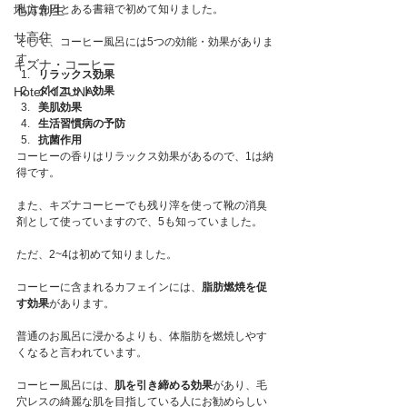
地方創生
私は先日とある書籍で初めて知りました。
サ高住
そして、コーヒー風呂には5つの効能・効果がありま
す。
キズナ・コーヒー
リラックス効果
Hotel KIZUNA
ダイエット効果
美肌効果
生活習慣病の予防
抗菌作用
コーヒーの香りはリラックス効果があるので、1は納
得です。
また、キズナコーヒーでも残り滓を使って靴の消臭
剤として使っていますので、5も知っていました。
ただ、2~4は初めて知りました。
コーヒーに含まれるカフェインには、
脂肪燃焼を促
す効果
があります。
普通のお風呂に浸かるよりも、体脂肪を燃焼しやす
くなると言われています。
コーヒー風呂には、
肌を引き締める効果
があり、毛
穴レスの綺麗な肌を目指している人にお勧めらしい