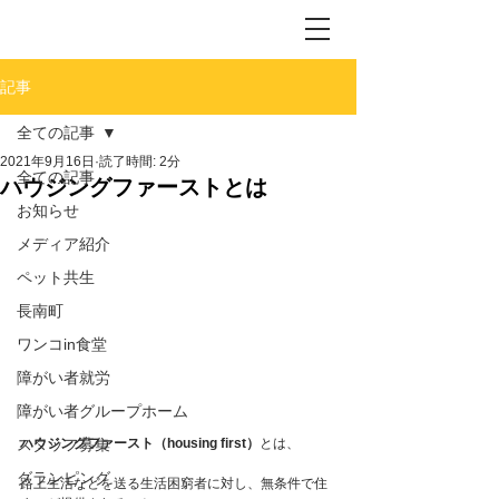
記事
全ての記事
2021年9月16日
読了時間: 2分
全ての記事
ハウジングファーストとは
お知らせ
メディア紹介
ペット共生
長南町
ワンコin食堂
障がい者就労
障がい者グループホーム
スタッフ募集
ハウジングファースト（housing first）
とは、
グランピング
路上生活などを送る生活困窮者に対し、無条件で住