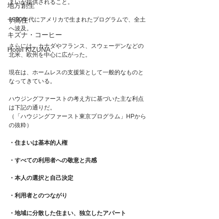
まいが提供されること。
地方創生
サ高住
1990年代にアメリカで生まれたプログラムで、全土
へ波及。
キズナ・コーヒー
さらには、カナダやフランス、スウェーデンなどの
Hotel KIZUNA
北米、欧州を中心に広がった。
現在は、ホームレスの支援策として一般的なものと
なってきている。 
ハウジングファーストの考え方に基づいた主な利点
は下記の通りだ。
（「ハウジングファースト東京プログラム」HPから
の抜粋） 
・住まいは基本的人権　
・すべての利用者への敬意と共感
・本人の選択と自己決定
・利用者とのつながり
・地域に分散した住まい、独立したアパート