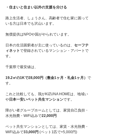
・住まいと住まい以外の支援を分ける
路上生活者、しょうさん、高齢者で住む家に困って
いる方は日本でも沢山います。
無償提供はNPOや国がやられています。
日本の生活困窮者が主に使っているのは、
セーフテ
ィネット
で登録されているマンション・アパートで
す。
千葉県で最安値は、
19.2㎡の1Kで28,000円（敷金1ヶ月・礼金1ヶ月）
で
す。
これと比較しても、我がKIZUNA HOMEは、地域い
や
日本一安いペット共生マンション
です。
障がい者グループホームとしては、家賃自己負担・
水光熱費・WiFi込みで
22,000円
ペット共生マンションとしては、家賃・水光熱費・
WiFi込みで
33,000円
 (ペット1匹で+5,000円)