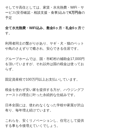
そしてサ高住としては、家賃・水光熱費・WiFi・サ
ービス(安否確認・相談支援・食事)込みで
6万円台
の
予定
全て水光熱費・WiFi込み、敷金0ヶ月・礼金0ヶ月
で
す。
利用者同士の繋がりがあり、ヤギ・犬・猫のペット
や鳥のさえずりで癒され、安心できる住居です。
グループホームでは、国・市町村の補助金17,000円
を頂いていますが、それ以外は国の税金は使ってお
らず、
固定資産税で100万円以上お支払いしています。
税金を使わず安い家を提供する方が、ハウジングフ
ァーストの理念に叶った永続的な仕組みです。
日本全国には、使われなくなった学校や家屋が沢山
有り、毎年増え続けています。
これらを、安くリノベーションし、住宅として提供
する事も今後増えていくでしょう。