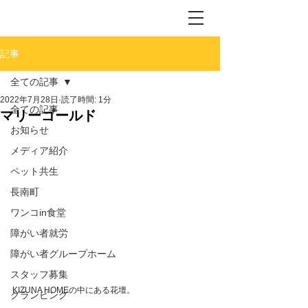
記事
全ての記事
2022年7月28日
読了時間: 1分
全ての記事
マリーゴールド
お知らせ
メディア紹介
ペット共生
長南町
ワンコin食堂
障がい者就労
障がい者グループホーム
スタッフ募集
KIZUNA HOMEの中にある花壇。
グランピング