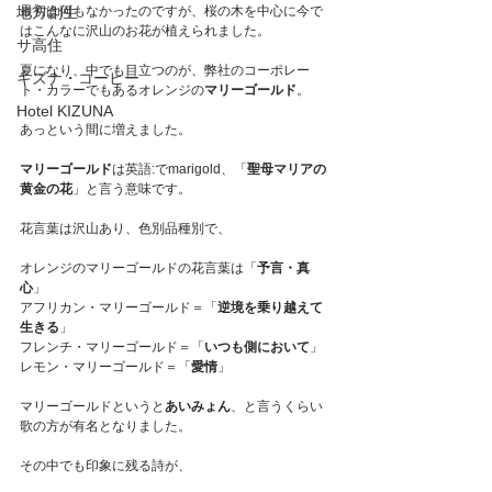
地方創生
最初は何もなかったのですが、桜の木を中心に今で
はこんなに沢山のお花が植えられました。
サ高住
夏になり、中でも目立つのが、弊社のコーポレー
キズナ・コーヒー
ト・カラーでもあるオレンジの
マリーゴールド
。
Hotel KIZUNA
あっという間に増えました。
マリーゴールド
は英語:でmarigold、「
聖母マリアの
黄金の花
」と言う意味です。
花言葉は沢山あり、色別品種別で、
オレンジのマリーゴールドの花言葉は「
予言・真
心
」
アフリカン・マリーゴールド＝「
逆境を乗り越えて
生きる
」
フレンチ・マリーゴールド＝「
いつも側において
」
レモン・マリーゴールド＝「
愛情
」
マリーゴールドというと
あいみょん
、と言うくらい
歌の方が有名となりました。
その中でも印象に残る詩が、