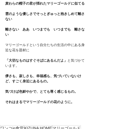
麦わらの帽子の君が揺れたマリーゴールドに似てる
雲のような優しさでそっとぎゅっと抱きしめて離さ
ない
離さない　ああ　いつまでも　いつまでも　離さな
い
マリーゴールドという自分たちの生活の中にある身
近な花を題材に
「大切なものはすぐそばにあるんだよ」
と気づかて
います。
儚さも、寂しさも、幸福感も、気づいていないけ
ど、すごく身近にあるもの。
気づけば色鮮やかで、とても尊く感じるもの。
それはまるでマリーゴールドの花のように。
ワンコin食堂
KIZUNA HOME
マリーゴールド