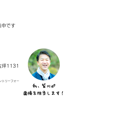
まるごとごみ拾い’25in千
集中です
坪1131
ントリーフォー
私、皆川が
面接を担当します！