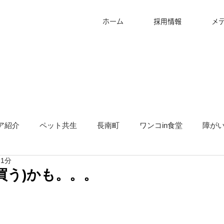
ホーム
採用情報
メ
ア紹介
ペット共生
長南町
ワンコin食堂
障が
 1分
タッフ募集
グランピング
地方創生
サ高住
キ
買う)かも。。。