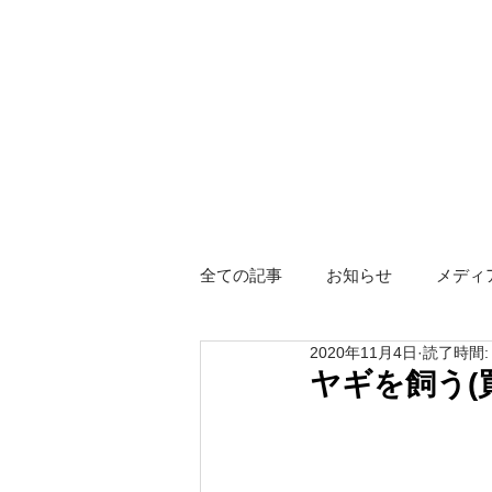
全ての記事
お知らせ
メディ
2020年11月4日
読了時間:
障がい者グループホーム
ス
ヤギを飼う(
Hotel KIZUNA