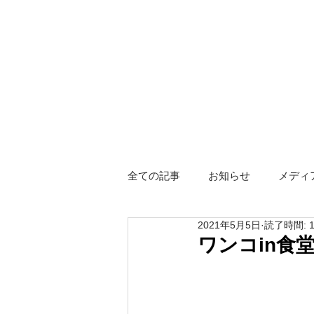
全ての記事
お知らせ
メディ
2021年5月5日
読了時間: 
障がい者グループホーム
ス
ワンコin食
Hotel KIZUNA