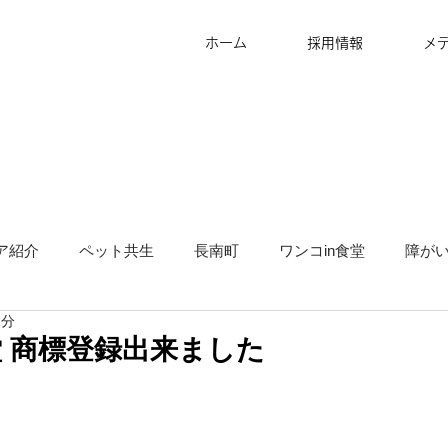
ホーム
採用情報
メ
ア紹介
ペット共生
長南町
ワンコin食堂
障が
1分
タッフ募集
グランピング
地方創生
サ高住
キ
堂 商標登録出来ました