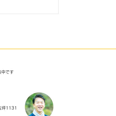
el KIZUNAが大盛況
集中です
坪1131