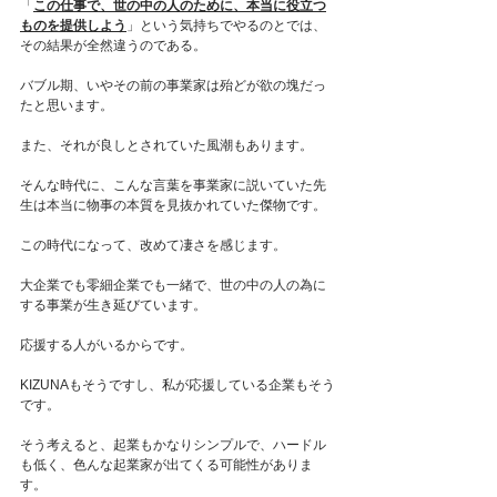
「
この仕事で、世の中の人のために、本当に役立つ
ものを提供しよう
」という気持ちでやるのとでは、
その結果が全然違うのである。
バブル期、いやその前の事業家は殆どが欲の塊だっ
たと思います。
また、それが良しとされていた風潮もあります。
そんな時代に、こんな言葉を事業家に説いていた先
生は本当に物事の本質を見抜かれていた傑物です。
この時代になって、改めて凄さを感じます。
大企業でも零細企業でも一緒で、世の中の人の為に
する事業が生き延びています。
応援する人がいるからです。
KIZUNAもそうですし、私が応援している企業もそう
です。
そう考えると、起業もかなりシンプルで、ハードル
も低く、色んな起業家が出てくる可能性がありま
す。