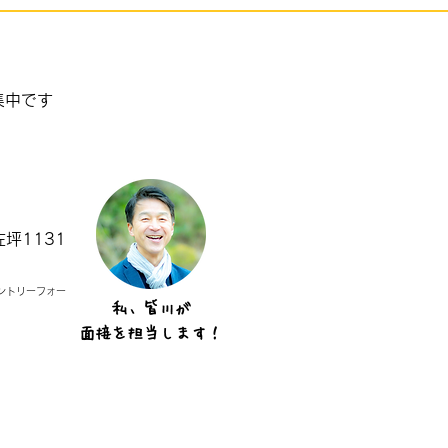
コin食堂のスペース貸し
集中です
坪1131
ントリーフォー
私、皆川が
面接を担当します！