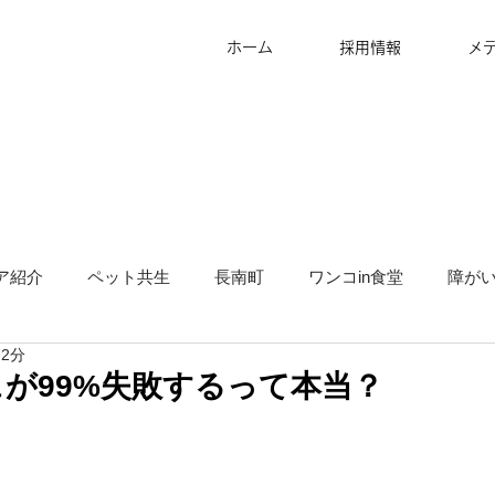
ホーム
採用情報
メ
ア紹介
ペット共生
長南町
ワンコin食堂
障が
 2分
タッフ募集
グランピング
地方創生
サ高住
キ
が99%失敗するって本当？