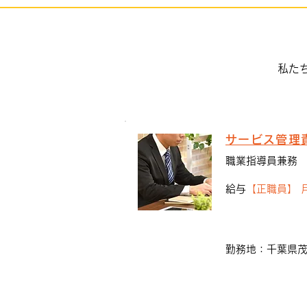
KIZUNAに移動スーパーがや
って来る
私た
サービス管理
職業指導員兼務
給与
【正職員】 月給
勤務地：千葉県茂原