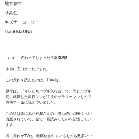
地方創生
サ高住
キズナ・コーヒー
Hotel KIZUNA
ついに、終わってしまった
半沢直樹2
本当に面白かったですね。
この原作を読んだのは、13年前。
原作は、「オレたちバブル入行組」で、同じバブル
期に就職した銀行マンが主役のサラリーマンもので
痛快で一気に読んでいました。
この頃は既に池井戸潤さんの小説も確か20冊くらい
出版されていて、全て一気読みしたのを記憶してい
ます。
既に原作がTV化、映画化されているものも数多い中