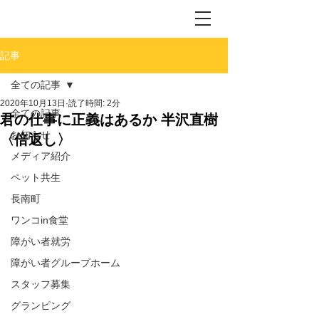
記事
全ての記事
2020年10月13日
読了時間: 2分
全ての記事
君の仕事に正義はあるか 半沢直樹
お知らせ
〈倍返し〉
メディア紹介
ペット共生
長南町
ワンコin食堂
障がい者就労
障がい者グループホーム
スタッフ募集
グランピング