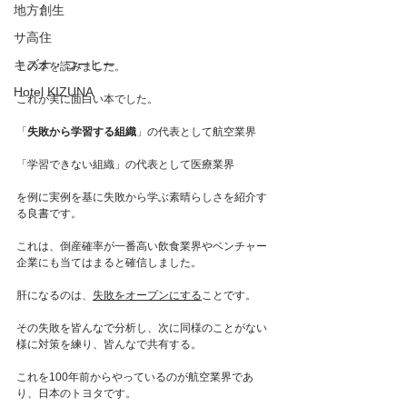
地方創生
サ高住
キズナ・コーヒー
この本を読みました。
Hotel KIZUNA
これが実に面白い本でした。
「
失敗から学習する組織
」の代表として航空業界
「学習できない組織」の代表として医療業界
を例に実例を基に失敗から学ぶ素晴らしさを紹介す
る良書です。
これは、倒産確率が一番高い飲食業界やベンチャー
企業にも当てはまると確信しました。
肝になるのは、
失敗をオープンにする
ことです。
その失敗を皆んなで分析し、次に同様のことがない
様に対策を練り、皆んなで共有する。
これを100年前からやっているのが航空業界であ
り、日本のトヨタです。