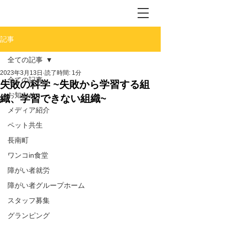
記事
全ての記事
2023年3月13日
読了時間: 1分
全ての記事
失敗の科学 ~失敗から学習する組
お知らせ
織、学習できない組織~
メディア紹介
ペット共生
長南町
ワンコin食堂
障がい者就労
障がい者グループホーム
スタッフ募集
グランピング