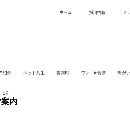
ホーム
採用情報
メ
ア紹介
ペット共生
長南町
ワンコin食堂
障が
 1分
タッフ募集
グランピング
地方創生
サ高住
キ
ご案内