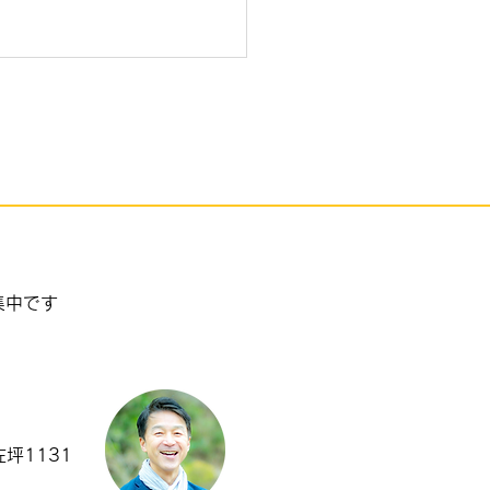
ボの卵
集中です
坪1131