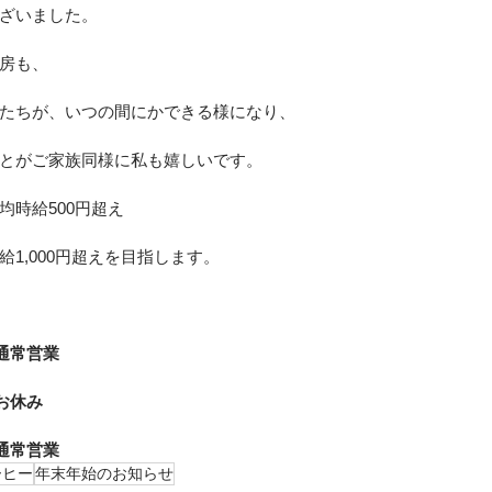
ざいました。
房も、
たちが、いつの間にかできる様になり、
とがご家族同様に私も嬉しいです。
均時給500円超え
1,000円超えを目指します。
2月28日			通常営業
月29日〜1月3日	お休み
1月4日			通常営業	
ーヒー
年末年始のお知らせ