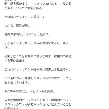
⑤　愛犬家が多く、ドッグカフェがある　→愛犬家
が多く、ワンコin食堂がある
とほぼパーフェクトの環境です。
しかも、家賃が安い！
都内で平均8万円が2.6万円と約1/3。
しかもインターネット込みの家賃ですから、実質
1/4。
公園がなくても敷地内で散歩が出来、建物内の食堂
で食事が出来る。
これにペットサロンが建物内に出来たら最強です。
これもいつか、移住して来られる方の中に、出てく
ると信じています。
KIZUNAの理念は、人とペットの共生。
広大な敷地内にドッグランが有り、建物内にペット
サロンとカフェがあるマンションが増えていくこと
が理想です。