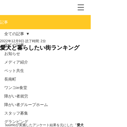
記事
全ての記事
2022年12月9日
読了時間: 2分
全ての記事
愛犬と暮らしたい街ランキング
お知らせ
メディア紹介
ペット共生
長南町
ワンコin食堂
障がい者就労
障がい者グループホーム
スタッフ募集
グランピング
suumoが実施したアンケート結果を元にした『
愛犬