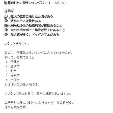
地方創生
と暮らしたい街ランキング20
』は、上記です。
サ高住
理由は、
①　愛犬の散歩に適した公園がある
キズナ・コーヒー
②　散歩コースは複数ある
Hotel KIZUNA
③　かかりつけの動物病院が複数あること
④　犬の生活サポート施設が近くにあること
⑤　愛犬家が多く、ドッグカフェがある
の5つだそうです。
因みに、千葉県はランキングに入っていませんが、
飼っている数で言うと
千葉市
船橋市
柏市
松戸市
市原市
とほぼ人口の多さ順です。
この5つの理由を見て、確かに成程と思いました。
二子玉川に住んで14年になりますが、愛犬家が多い
理由も納得です。