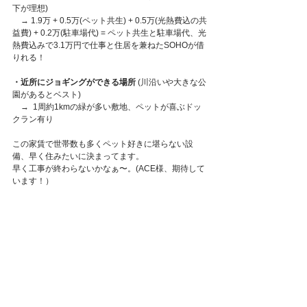
下が理想)
→ 1.9万 + 0.5万(ペット共生) + 0.5万(光熱費込の共
益費) + 0.2万(駐車場代) = ペット共生と駐車場代、光
熱費込みで3.1万円で仕事と住居を兼ねたSOHOが借
りれる！ 
・近所にジョギングができる場所
 (川沿いや大きな公
園があるとベスト)
    →  1周約1kmの緑が多い敷地、ペットが喜ぶドッ
クラン有り
この家賃で世帯数も多くペット好きに堪らない設
備、早く住みたいに決まってます。
早く工事が終わらないかなぁ〜。(ACE様、期待して
います！）