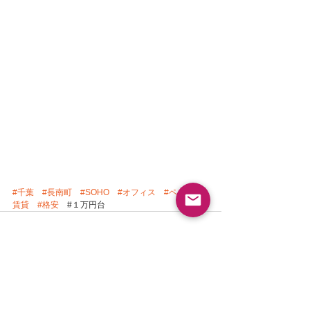
#千葉
#長南町
#SOHO
#オフィス
#ペット可
賃貸
#格安
　#１万円台　