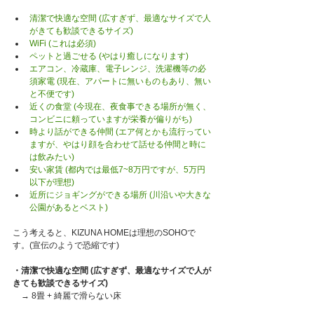
清潔で快適な空間 (広すぎず、最適なサイズで人
がきても歓談できるサイズ)
WiFi (これは必須)
ペットと過ごせる (やはり癒しになります)
エアコン、冷蔵庫、電子レンジ、洗濯機等の必
須家電 (現在、アパートに無いものもあり、無い
と不便です)
近くの食堂 (今現在、夜食事できる場所が無く、
コンビニに頼っていますが栄養が偏りがち)
時より話ができる仲間 (エア何とかも流行ってい
ますが、やはり顔を合わせて話せる仲間と時に
は飲みたい)
安い家賃 (都内では最低7~8万円ですが、5万円
以下が理想)
近所にジョギングができる場所 (川沿いや大きな
公園があるとベスト)
こう考えると、KIZUNA HOMEは理想のSOHOで
す。(宣伝のようで恐縮です)
・清潔で快適な空間 (広すぎず、最適なサイズで人が
きても歓談できるサイズ) 
    → 8畳 + 綺麗で滑らない床