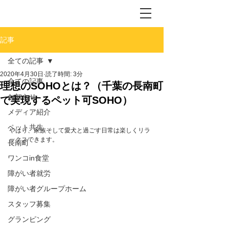
記事
全ての記事
2020年4月30日
読了時間: 3分
全ての記事
理想のSOHOとは？（千葉の長南町
お知らせ
で実現するペット可SOHO）
メディア紹介
ペット共生
やはり、家族そして愛犬と過ごす日常は楽しくリラ
ックスできます。
長南町
ワンコin食堂
障がい者就労
障がい者グループホーム
スタッフ募集
グランピング