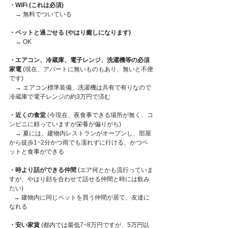
・WiFi (これは必須) 
    → 無料でついている
・ペットと過ごせる (やはり癒しになります) 
    → OK
・エアコン、冷蔵庫、電子レンジ、洗濯機等の必須
家電 
(現在、アパートに無いものもあり、無いと不便
です)   
    → エアコン標準装備、洗濯機は共有で有りなので
冷蔵庫で電子レンジの約3万円で済む 
・近くの食堂
 (今現在、夜食事できる場所が無く、コ
ンビニに頼っていますが栄養が偏りがち)
→ 夏には、建物内レストランがオープンし、部屋
から徒歩1~2分かつ雨でも濡れずに行ける、かつペ
ットと食事ができる
・時より話ができる仲間
 (エア何とかも流行っていま
すが、やはり顔を合わせて話せる仲間と時には飲み
たい)    
   → 建物内に同じペットを買う仲間が居て、友達に
なれる
・安い家賃
 (都内では最低7~8万円ですが、5万円以