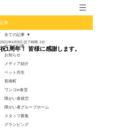
記事
全ての記事
2021年4月9日
読了時間: 2分
全ての記事
祝1周年！ 皆様に感謝します。
お知らせ
メディア紹介
ペット共生
長南町
ワンコin食堂
障がい者就労
障がい者グループホーム
スタッフ募集
グランピング