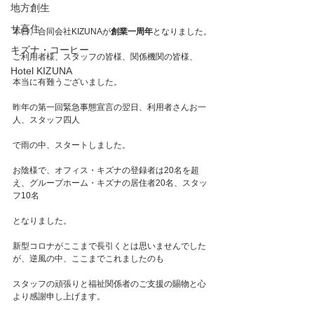
地方創生
サ高住
本日、合同会社KIZUNAが
創業一周年
となりました。
キズナ・コーヒー
ご利用者様、スタッフの皆様、関係機関の皆様、
Hotel KIZUNA
本当に有難うございました。
昨年の第一回緊急事態宣言の翌日、利用者さんお一
人、スタッフ四人
で雨の中、スタートしました。
お陰様で、オフィス・キズナの登録者は20名を超
え、グループホーム・キズナの居住者20名、スタッ
フ10名
となりました。
新型コロナがここまで長引くとは思いませんでした
が、逆風の中、ここまでこれましたのも
スタッフの頑張りと福祉関係者のご支援の賜物と心
より感謝申し上げます。