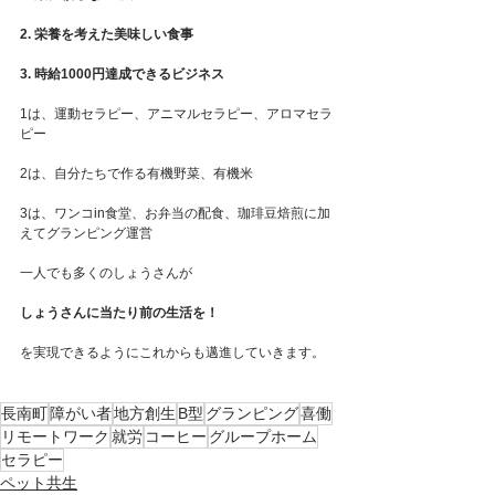
2. 栄養を考えた美味しい食事
3. 時給1000円達成できるビジネス
1は、運動セラピー、アニマルセラピー、アロマセラ
ピー
2は、自分たちで作る有機野菜、有機米
3は、ワンコin食堂、お弁当の配食、珈琲豆焙煎に加
えてグランピング運営
一人でも多くのしょうさんが
しょうさんに当たり前の生活を！
を実現できるようにこれからも邁進していきます。
長南町
障がい者
地方創生
B型
グランピング
喜働
リモートワーク
就労
コーヒー
グループホーム
セラピー
ペット共生