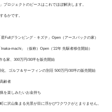
」プロジェクトのピースはこれでほぼ解決します。
するかです。
所決定、「星Fullグランピング・キズナ」Open（アースバックの家）
者の町「Inaka-machi」（仮称）Open（'22年 先駆者移住開始）
Printerで作る家、300万円/30坪を販売開始
飛ぶ車実用化、ゴルフ＆サーフィンの別荘 500万円/30坪の販売開始
高齢者
猟を楽しみたいお金持ち
町に沢山集まる光景が目に浮かびワクワクがとまりません。