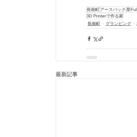
長南町
アースバック
星F
3D Printerで作る家
長南町
グランピング
最新記事