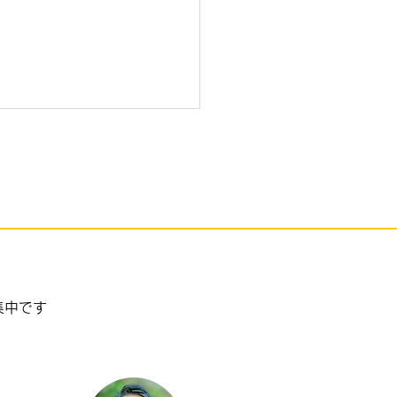
el KIZUNAが大盛況
集中です