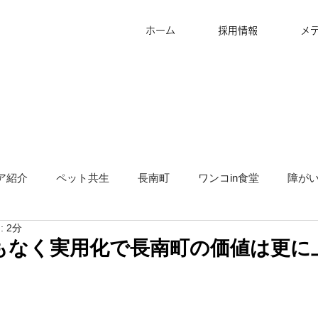
ホーム
採用情報
メ
ア紹介
ペット共生
長南町
ワンコin食堂
障が
 2分
タッフ募集
グランピング
地方創生
サ高住
キ
もなく実用化で長南町の価値は更に