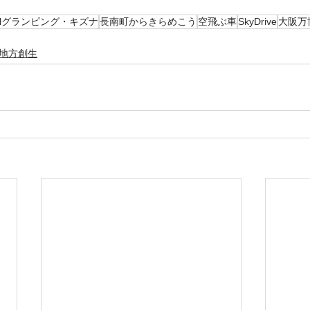
ullグランピング・キズナ
長南町からきらめこう
空飛ぶ車
SkyDrive
大阪万
地方創生